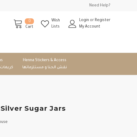
Need Help?
Login
or
Register
Wish
0
Lists
My Account
Cart
ms
Henna Stickers & Access
نقش الحنا و مستلزماتها
كريمات
⁨⁨طقم حافظات فضي⁩⁩⁩ Silver Sugar Jars
ouse