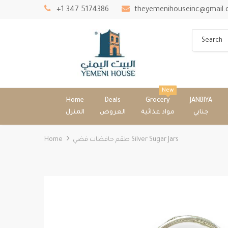
+1 347 5174386
theyemenihouseinc@gmail
New
Home
Deals
Grocery
JANBIYA
جنابي
مواد غذائية
العروض
المنزل
Home
⁨⁨⁨طقم حافظات فضي⁩⁩⁩ Silver Sugar Jars