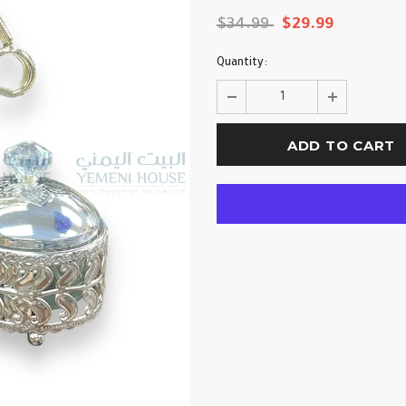
$34.99
$29.99
Quantity: