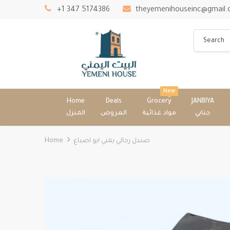
+1 347 5174386
theyemenihouseinc@gmail
New
Home
Deals
Grocery
JANBIYA
جنابي
مواد غذائية
العروض
المنزل
Home
صندل رجالي يمني ابو اصباع ⁩