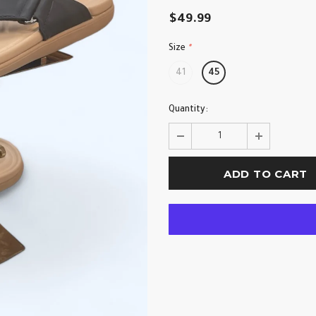
$49.99
Size
*
41
45
Quantity: